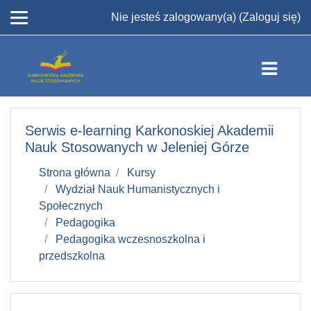
Przejdź do głównej zawartości
Nie jesteś zalogowany(a) (
Zaloguj się
)
Serwis e-learning Karkonoskiej Akademii
Nauk Stosowanych w Jeleniej Górze
Strona główna
Kursy
Wydział Nauk Humanistycznych i
Społecznych
Pedagogika
Pedagogika wczesnoszkolna i
przedszkolna